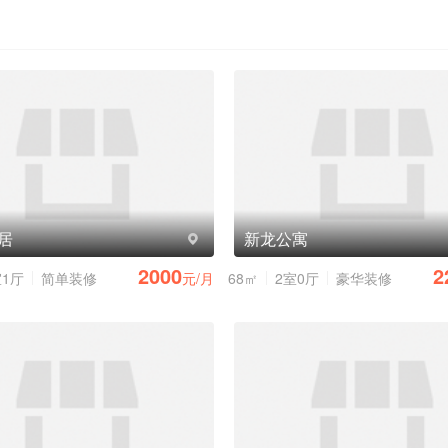
居
新龙公寓
2000
2
室1厅
简单装修
元/月
68㎡
2室0厅
豪华装修