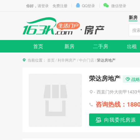
你好，
请登录
免费注册
QQ登录
微信登录
新房
首页
新房
二手房
出租
当前位置：
首页
/
利辛网房产
/
中介门店
/
荣达房地产
荣达房地产
战略
- 西直门外大街甲1433
咨询热线：18800
向我委托房源