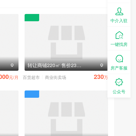
中介入驻
一键找房
转让商铺220㎡ 售价230万元
房产客服
000
230
元/月
百货超市
商业街卖场
万
公众号