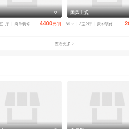
国风上观
4400
2
室1厅
简单装修
元/月
89㎡
3室2厅
豪华装修
查看更多