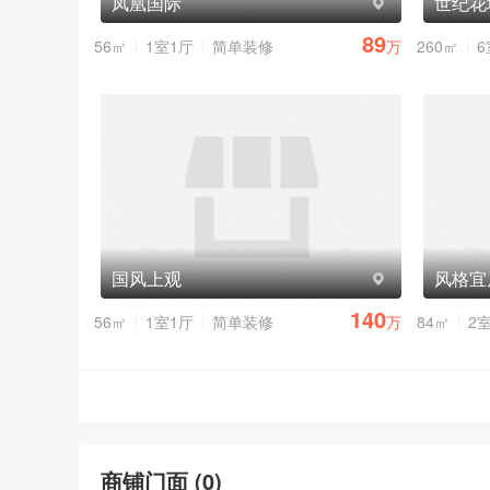
凤凰国际
世纪花
89
56㎡
1室1厅
简单装修
万
260㎡
6
国风上观
风格宜
140
56㎡
1室1厅
简单装修
万
84㎡
2
商铺门面 (
0
)