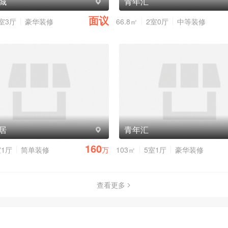
城
青年汇
面议
室3厅
豪华装修
66.8㎡
2室0厅
中等装修
居
青年汇
160
室1厅
简单装修
万
103㎡
5室1厅
豪华装修
查看更多