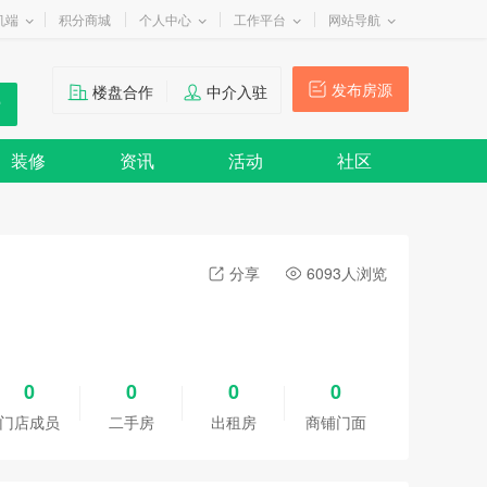
机端
积分商城
个人中心
工作平台
网站导航
发布房源
楼盘合作
中介入驻
装修
资讯
活动
社区
分享
6093人浏览
0
0
0
0
门店成员
二手房
出租房
商铺门面