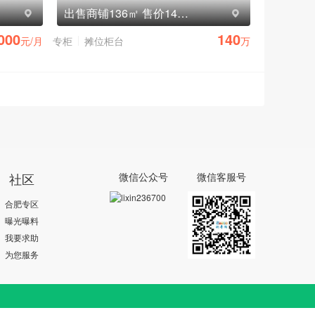
出售商铺136㎡ 售价140万元
000
140
元/月
专柜
摊位柜台
万
社区
微信公众号
微信客服号
合肥专区
曝光曝料
我要求助
为您服务