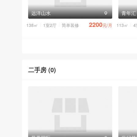
远洋山水
青年汇
2200
138㎡
1室2厅
简单装修
元/月
113㎡
4
二手房 (
0
)