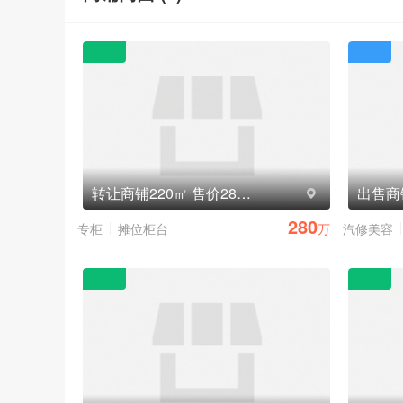
转让商铺220㎡ 售价280万元
280
专柜
摊位柜台
万
汽修美容