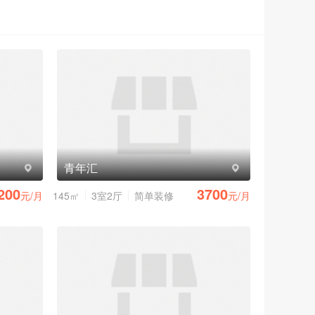
青年汇
200
3700
元/月
145㎡
3室2厅
简单装修
元/月