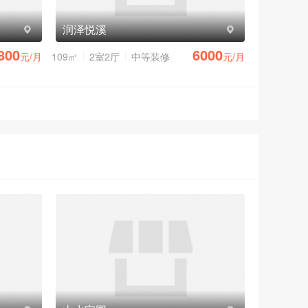
润泽悦溪
800
6000
元/月
109㎡
2室2厅
中等装修
元/月