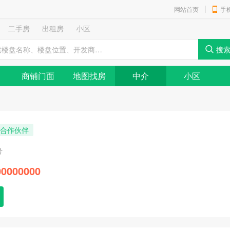
网站首页
手
二手房
出租房
小区
商铺门面
地图找房
中介
小区
合作伙伴
号
000000