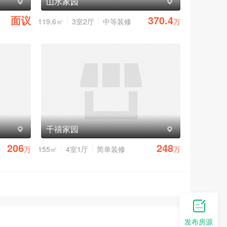
山水家园
面议
370.4
119.6㎡
3室2厅
中等装修
万
千禧家园
206
248
万
155㎡
4室1厅
简单装修
万
发布房源