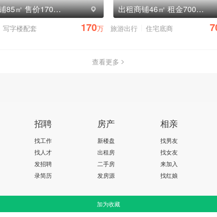
转让商铺85㎡ 售价170万元
出租商铺46㎡ 租金7000元/月
170
7
写字楼配套
万
旅游出行
住宅底商
查看更多
招聘
房产
相亲
找工作
新楼盘
找男友
找人才
出租房
找女友
发招聘
二手房
来加入
录简历
发房源
找红娘
加为收藏