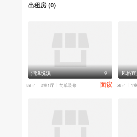
出租房 (
0
)
润泽悦溪
风格宜
面议
89㎡
2室1厅
简单装修
58㎡
1